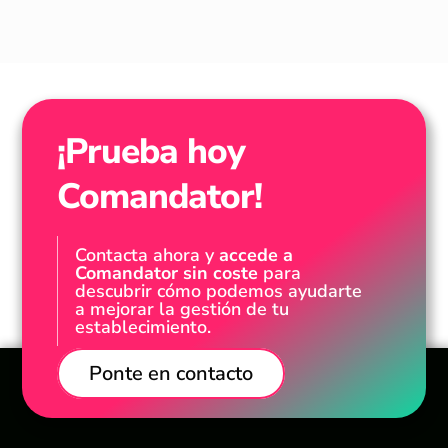
¡Prueba hoy
Comandator!
Contacta ahora y
accede a
Comandator sin coste
para
descubrir cómo podemos ayudarte
a mejorar la gestión de tu
establecimiento.
Ponte en contacto