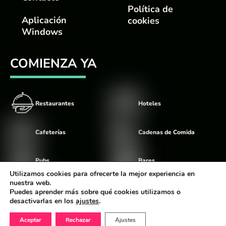
Política de
Aplicación
cookies
Windows
COMIENZA YA
Restaurantes
Hoteles
Cafeterías
Cadenas de Comida
Pubs
Bares
Utilizamos cookies para ofrecerte la mejor experiencia en
nuestra web.
Food Trucks
Discotecas
Puedes aprender más sobre qué cookies utilizamos o
desactivarlas en los
ajustes
.
Aceptar
Rechazar
Ajustes