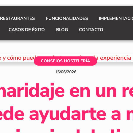
 RESTAURANTES
FUNCIONALIDADES
IMPLEMENTACI
CASOS DE ÉXITO
BLOG
CONTACTO
CONSEJOS HOSTELERÍA
15
/
06
/
2026
maridaje en un r
de ayudarte a m