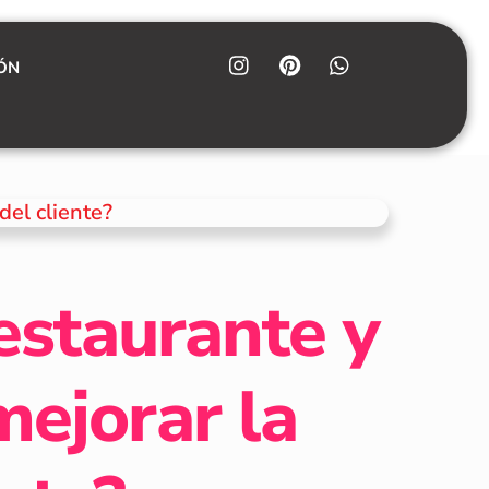
ÓN
estaurante y
ejorar la