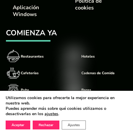
Política de
Aplicación
cookies
Windows
COMIENZA YA
Restaurantes
Hoteles
Cafeterías
Cadenas de Comida
Pubs
Bares
Utilizamos cookies para ofrecerte la mejor experiencia en
nuestra web.
Food Trucks
Discotecas
Puedes aprender más sobre qué cookies utilizamos o
desactivarlas en los
ajustes
.
Aceptar
Rechazar
Ajustes
©
Comandator
2026 Diseño Realizado por The Digital Balloon