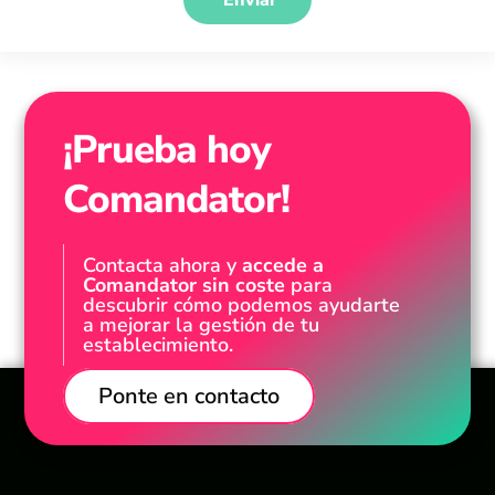
¡Prueba hoy
Comandator!
Contacta ahora y
accede a
Comandator sin coste
para
descubrir cómo podemos ayudarte
a mejorar la gestión de tu
establecimiento.
Ponte en contacto