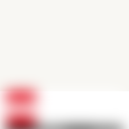
Sin categoría
¿Qué alternativas hay frente
a just eat y uber eats?
LEER ARTÍCULO