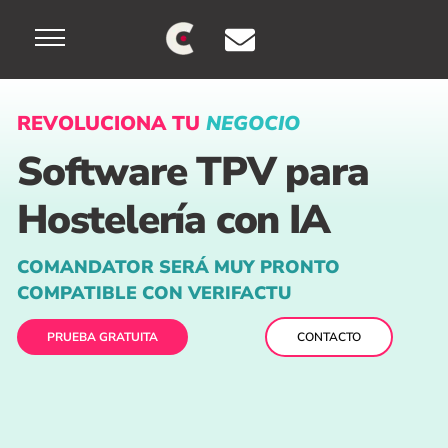
Skip
Menu
to
content
REVOLUCIONA TU
NEGOCIO
Software TPV para
Hostelería
con IA
COMANDATOR SERÁ MUY PRONTO
COMPATIBLE CON VERIFACTU
PRUEBA GRATUITA
CONTACTO