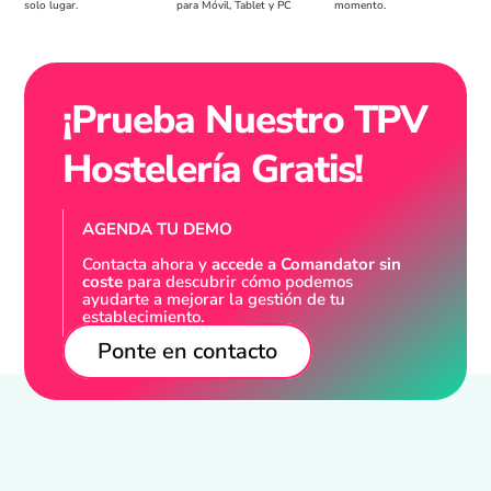
solo lugar.
para Móvil, Tablet y PC
momento.
¡Prueba Nuestro TPV
Hostelería Gratis!
AGENDA TU DEMO
Contacta ahora y
accede a Comandator sin
coste
para descubrir cómo podemos
ayudarte a mejorar la gestión de tu
establecimiento.
Ponte en contacto