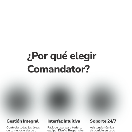
¿Por qué elegir
Comandator?
Gestión Integral
Interfaz Intuitiva
Soporte 24/7
Controla todas las áreas
Fácil de usar para todo tu
Asistencia técnica
de tu negocio desde un
equipo. Diseño Responsive
disponible en todo