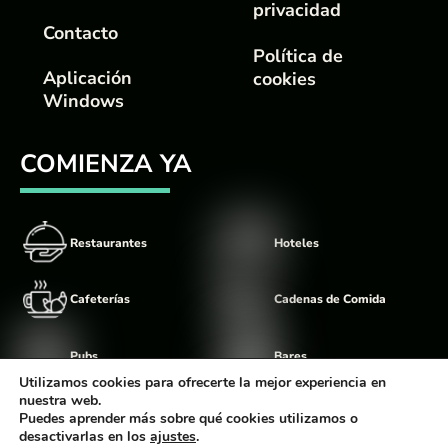
privacidad
Contacto
Política de
Aplicación
cookies
Windows
COMIENZA YA
Restaurantes
Hoteles
Cafeterías
Cadenas de Comida
Pubs
Bares
Utilizamos cookies para ofrecerte la mejor experiencia en
nuestra web.
Food Trucks
Discotecas
Puedes aprender más sobre qué cookies utilizamos o
desactivarlas en los
ajustes
.