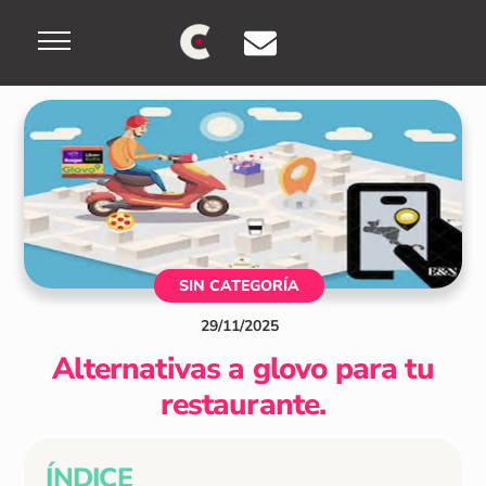
Skip
Menu
to
content
SIN CATEGORÍA
29
/
11
/
2025
Alternativas a glovo para tu
restaurante.
ÍNDICE