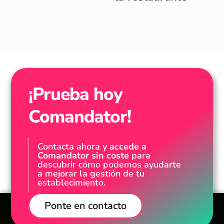
¡Prueba hoy
Comandator!
Contacta ahora y
accede a
Comandator sin coste
para
descubrir cómo podemos ayudarte
a mejorar la gestión de tu
establecimiento.
Ponte en contacto