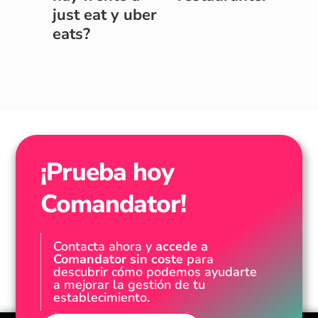
just eat y uber
eats?
¡Prueba hoy
Comandator!
Contacta ahora y
accede a
Comandator sin coste
para
descubrir cómo podemos ayudarte
a mejorar la gestión de tu
establecimiento.