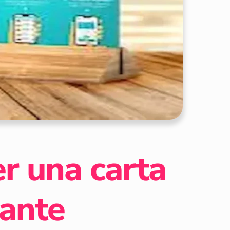
r una carta
rante