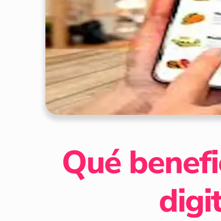
Qué benefi
digi