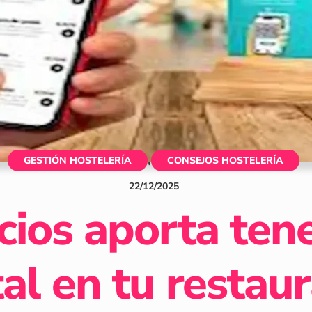
,
GESTIÓN HOSTELERÍA
CONSEJOS HOSTELERÍA
22
/
12
/
2025
cios aporta tene
tal en tu restau