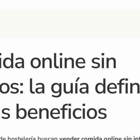
da online sin
os: la guía defin
s beneficios
de hostelería buscan
vender comida online sin i