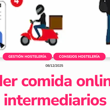
,
GESTIÓN HOSTELERÍA
CONSEJOS HOSTELERÍA
08
/
12
/
2025
er comida onlin
intermediarios