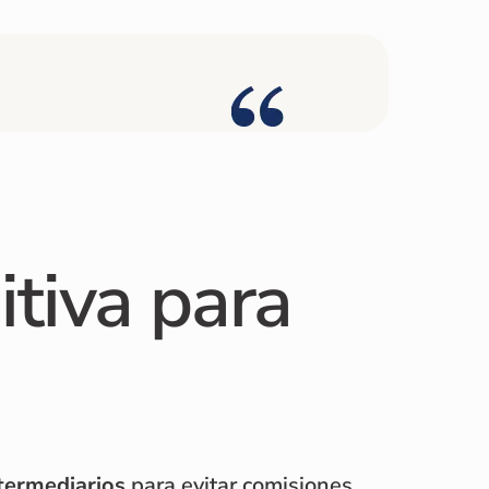
itiva para
ntermediarios
para evitar comisiones