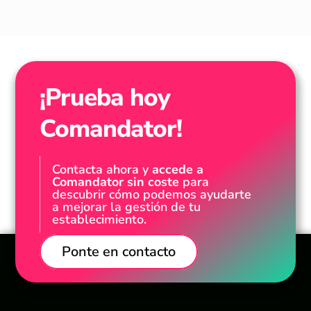
¡Prueba hoy
Comandator!
Contacta ahora y
accede a
Comandator sin coste
para
descubrir cómo podemos ayudarte
a mejorar la gestión de tu
establecimiento.
Ponte en contacto