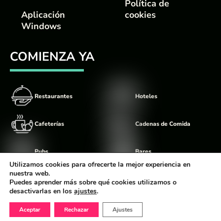
Política de
Aplicación
cookies
Windows
COMIENZA YA
Restaurantes
Hoteles
Cafeterías
Cadenas de Comida
Pubs
Bares
Utilizamos cookies para ofrecerte la mejor experiencia en
nuestra web.
Food Trucks
Discotecas
Puedes aprender más sobre qué cookies utilizamos o
desactivarlas en los
ajustes
.
Aceptar
Rechazar
Ajustes
©
Comandator
2026 Diseño Realizado por The Digital Balloon