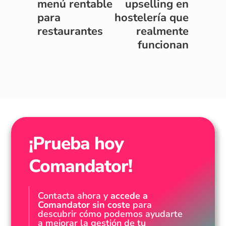
menú rentable
upselling en
para
hostelería que
restaurantes
realmente
funcionan
¡Prueba hoy
Comandator!
Contacta ahora y
accede a
Comandator sin coste
para
descubrir cómo podemos ayudarte
a mejorar la gestión de tu