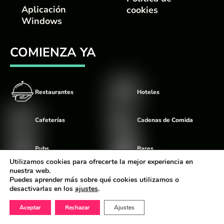
Aplicación
cookies
Windows
COMIENZA YA
Restaurantes
Hoteles
Cafeterías
Cadenas de Comida
Pubs
Bares
Utilizamos cookies para ofrecerte la mejor experiencia en
nuestra web.
Food Trucks
Discotecas
Puedes aprender más sobre qué cookies utilizamos o
desactivarlas en los
ajustes
.
Aceptar
Rechazar
Ajustes
©
Comandator
2026 Diseño Realizado por The Digital Balloon