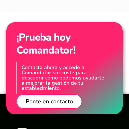
¡Prueba hoy
Comandator!
Contacta ahora y
accede a
Comandator sin coste
para
descubrir cómo podemos ayudarte
a mejorar la gestión de tu
establecimiento.
Ponte en contacto