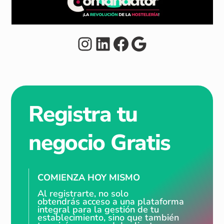
Instagram
LinkedIn
Facebook
Google
Registra tu
negocio Gratis
COMIENZA HOY MISMO
Al registrarte, no solo
obtendrás acceso a una plataforma
integral para la gestión de tu
establecimiento, sino que también