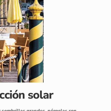
cción solar
r sombrillas grandes, pérgolas con