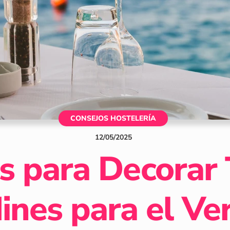
CONSEJOS HOSTELERÍA
12
/
05
/
2025
s para Decorar 
dines para el Ve