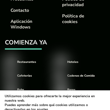
privacidad
Contacto
Política de
Aplicación
cookies
Windows
COMIENZA YA
Restaurantes
Hoteles
Cafeterías
Cadenas de Comida
Pubs
Bares
Utilizamos cookies para ofrecerte la mejor experiencia en
nuestra web.
Food Trucks
Discotecas
Puedes aprender más sobre qué cookies utilizamos o
desactivarlas en los
ajustes
.