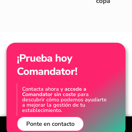
copa
¡Prueba hoy
Comandator!
Contacta ahora y
accede a
Comandator sin coste
para
descubrir cómo podemos ayudarte
a mejorar la gestión de tu
establecimiento.
Ponte en contacto