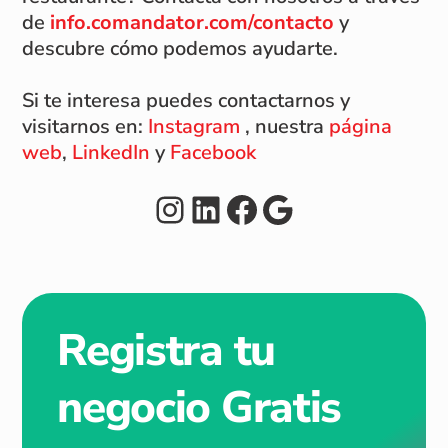
de
info.comandator.com/contacto
y
descubre cómo podemos ayudarte.
Si te interesa puedes contactarnos y
visitarnos en:
Instagram
, nuestra
página
web
,
LinkedIn
y
Facebook
Instagram
LinkedIn
Facebook
Google
Registra tu
negocio Gratis