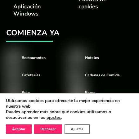
Aplicación
cookies
Windows
COMIENZA YA
Restaurantes
Hoteles
Cafeterías
Cadenas de Comida
Pubs
Bares
Utilizamos cookies para ofrecerte la mejor experiencia en
nuestra web.
Food Trucks
Discotecas
Puedes aprender más sobre qué cookies utilizamos o
desactivarlas en los
ajustes
.
Aceptar
Rechazar
Ajustes
©
Comandator
2026 Diseño Realizado por The Digital Balloon