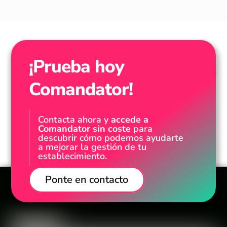
¡Prueba hoy
Comandator!
Contacta ahora y
accede a
Comandator sin coste
para
descubrir cómo podemos ayudarte
a mejorar la gestión de tu
establecimiento.
Ponte en contacto