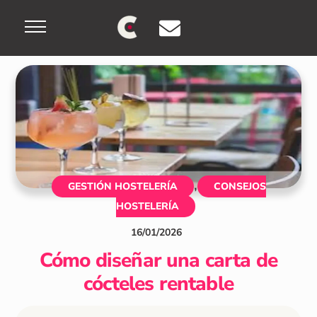
Skip
Menu
to
content
,
GESTIÓN HOSTELERÍA
CONSEJOS
HOSTELERÍA
16
/
01
/
2026
Cómo diseñar una carta de
cócteles rentable