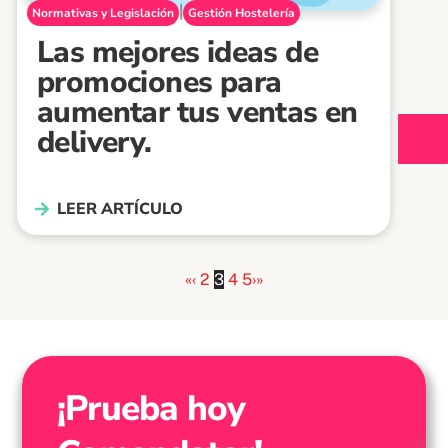
|
Normativas y Legislación
Gestión Hostelería
Las mejores ideas de
promociones para
aumentar tus ventas en
delivery.
LEER ARTÍCULO
«
‹
2
3
4
5
›
»
¡Prueba hoy