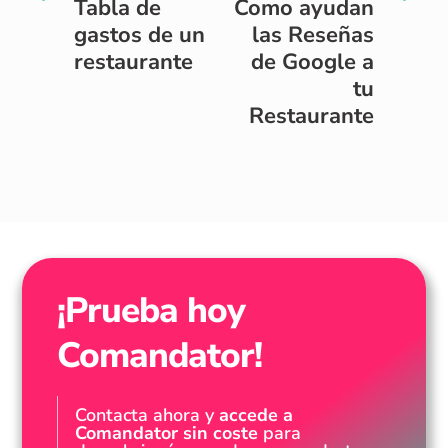
Tabla de
Como ayudan
gastos de un
las Reseñas
restaurante
de Google a
tu
Restaurante
¡Prueba hoy
Comandator!
Contacta ahora y
accede a
Comandator sin coste
para