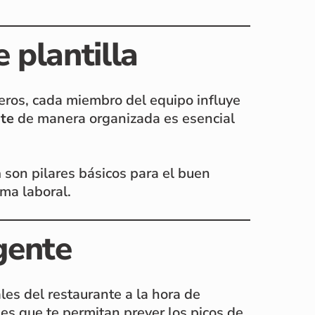
 plantilla
neros, cada miembro del equipo influye
nte
de manera organizada es esencial
a
son pilares básicos para el buen
ima laboral.
igente
es del restaurante a la hora de
ales que te permitan prever los picos de