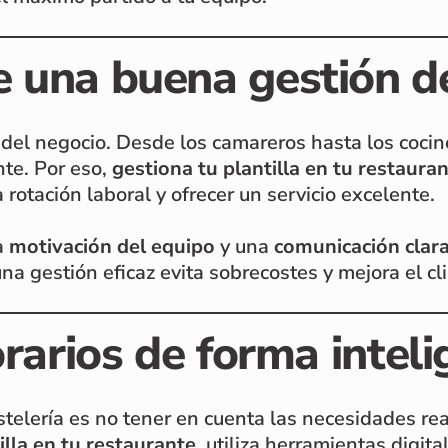
 una buena gestión de
a del negocio. Desde los camareros hasta los coci
nte. Por eso,
gestiona tu plantilla en tu restaura
a rotación laboral y ofrecer un servicio excelente.
la
motivación del equipo
y una
comunicación clar
a gestión eficaz evita sobrecostes y mejora el cl
orarios de forma intel
elería es no tener en cuenta las necesidades real
illa en tu restaurante
, utiliza herramientas digit