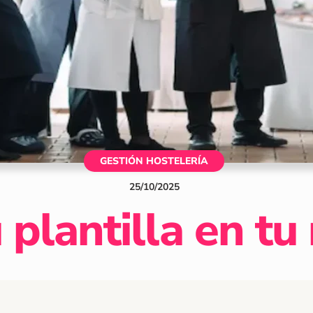
GESTIÓN HOSTELERÍA
25
/
10
/
2025
 plantilla en tu