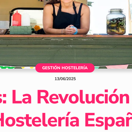
GESTIÓN HOSTELERÍA
13
/
06
/
2025
: La Revolució
Hostelería Espa