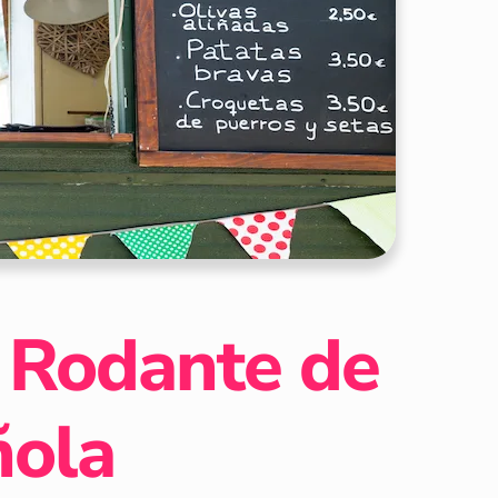
n Rodante de
ñola