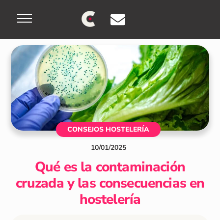
Skip
Menu
to
content
CONSEJOS HOSTELERÍA
10
/
01
/
2025
Qué es la contaminación
cruzada y las consecuencias en
hostelería