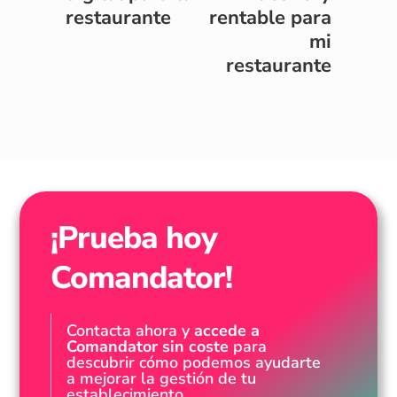
restaurante
rentable para
mi
restaurante
¡Prueba hoy
Comandator!
Contacta ahora y
accede a
Comandator sin coste
para
descubrir cómo podemos ayudarte
a mejorar la gestión de tu
establecimiento.