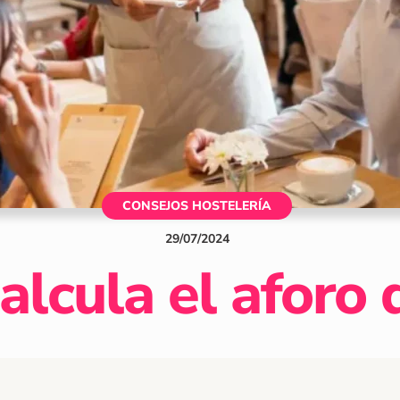
CONSEJOS HOSTELERÍA
29
/
07
/
2024
lcula el aforo 