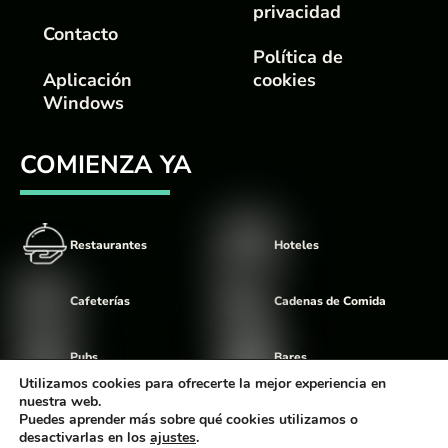
privacidad
Contacto
Política de
Aplicación
cookies
Windows
COMIENZA YA
Restaurantes
Hoteles
Cafeterías
Cadenas de Comida
Pubs
Bares
Utilizamos cookies para ofrecerte la mejor experiencia en
nuestra web.
Food Trucks
Discotecas
Puedes aprender más sobre qué cookies utilizamos o
desactivarlas en los
ajustes
.