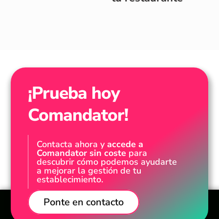
¡Prueba hoy
Comandator!
Contacta ahora y
accede a
Comandator sin coste
para
descubrir cómo podemos ayudarte
a mejorar la gestión de tu
establecimiento.
Ponte en contacto